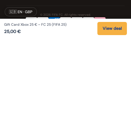
🇬🇧 EN · GBP
© 2026 FIFA FC. All rights reserved.
Gift Card Xbox 25 € – FC 25 (FIFA 25)
Privacy
Terms
Cookies
Legal notice
View deal
25,00
€
NOS UNIVERS PARTENAIRES
Pat' Patrouille
PAW Patrol Shop
Lilo & Stitch
Zootopie
Playmobil Novelmore
Figurine One Piece
Voitures Hot Wheels
Lego
K-Pop Demon Hunters
Idees cadeaux enfants
Auto Cadeau
Autocadeau.fr
Stylos personnalises
Acheter Chaussons
Slippers
Valise
Montres
Achats en France
ShoppingNet
AirTag
Cartouches Imprimante
Piles et batteries
Finance Auto Maison
IndexAI
SEO Hotline
Brainstorm Books
Faits divers
Up Life
100g
Tout sur Dieu
Sacha Ramsey
Century Old Cards
Skincare & Makeup
Outils IA
Citations inspirantes
Coupe du Monde 2026
Louis-Ferdinand Céline
As an Amazon Associate I earn from qualifying purchases.