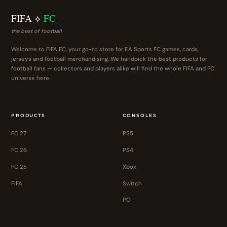
FIFA ⟡
FC
the best of football
Welcome to FIFA FC, your go-to store for EA Sports FC games, cards,
jerseys and football merchandising. We handpick the best products for
football fans — collectors and players alike will find the whole FIFA and FC
universe here.
PRODUCTS
CONSOLES
FC 27
PS5
FC 26
PS4
FC 25
Xbox
FIFA
Switch
PC