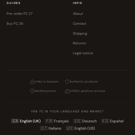
GUIDES
INFO
Pre-order FC 27
About
Buy FC 26
Contact
Shipping
Returns
Legal notice
Links to Amazon
Authentic products
Verified prices
5,000+ positive reviews
FIFA FC IN YOUR LANGUAGE AND MARKET
🇬🇧
English (UK)
🇫🇷
Français
🇩🇪
Deutsch
🇪🇸
Español
🇮🇹
Italiano
🇺🇸
English (US)