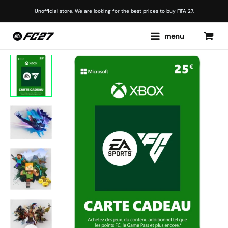
Skip
Unofficial store. We are looking for the best prices to buy FIFA 27.
to
content
Main
menu
Menu