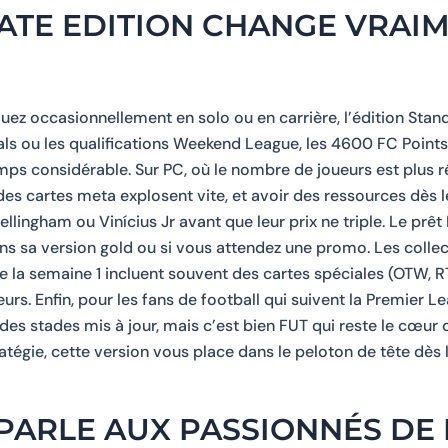
ATE EDITION CHANGE VRAIM
uez occasionnellement en solo ou en carrière, l’édition Stand
ivals ou les qualifications Weekend League, les 4600 FC Points
mps considérable. Sur PC, où le nombre de joueurs est plus r
x des cartes meta explosent vite, et avoir des ressources dès
ingham ou Vinícius Jr avant que leur prix ne triple. Le prê
dans sa version gold ou si vous attendez une promo. Les colle
de la semaine 1 incluent souvent des cartes spéciales (OTW, 
rs. Enfin, pour les fans de football qui suivent la Premier Le
es stades mis à jour, mais c’est bien FUT qui reste le cœur d
atégie, cette version vous place dans le peloton de tête dès 
PARLE AUX PASSIONNÉS DE 