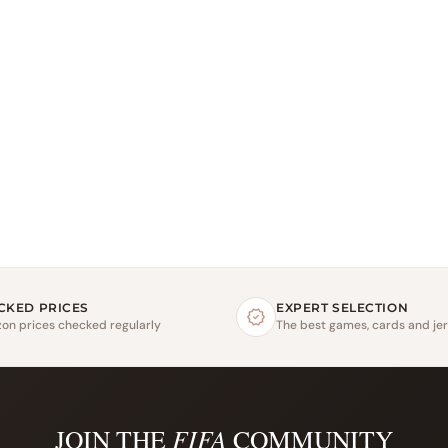
CKED PRICES
EXPERT SELECTION
on prices checked regularly
The best games, cards and je
JOIN THE
FIFA
COMMUNITY