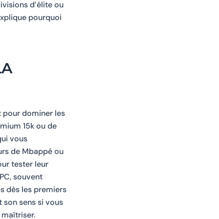
visions d’élite ou
explique pourquoi
LA
rt pour dominer les
remium 15k ou de
qui vous
jours de Mbappé ou
ur tester leur
 PC, souvent
es dès les premiers
t son sens si vous
maîtriser.