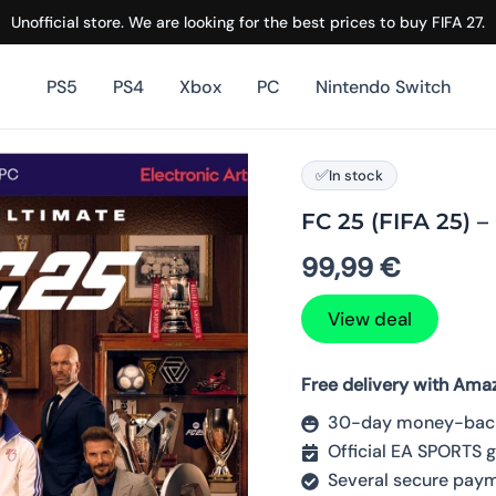
Unofficial store. We are looking for the best prices to buy FIFA 27.
PS5
PS4
Xbox
PC
Nintendo Switch
✅
In stock
FC 25 (FIFA 25)
99,99
€
View deal
Free delivery with Ama
30-day money-back
Official EA SPORTS
Several secure pay