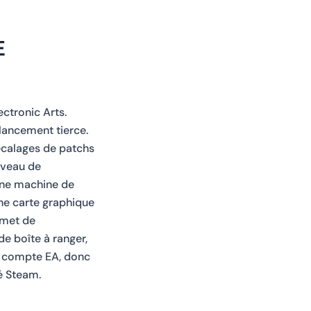
E
ctronic Arts.
lancement tierce.
décalages de patchs
niveau de
une machine de
une carte graphique
rmet de
de boîte à ranger,
re compte EA, donc
lé Steam.