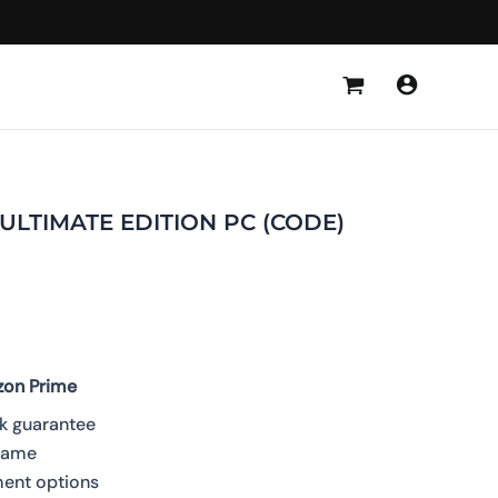
 – ULTIMATE EDITION PC (CODE)
zon Prime
 guarantee
 game
ment options