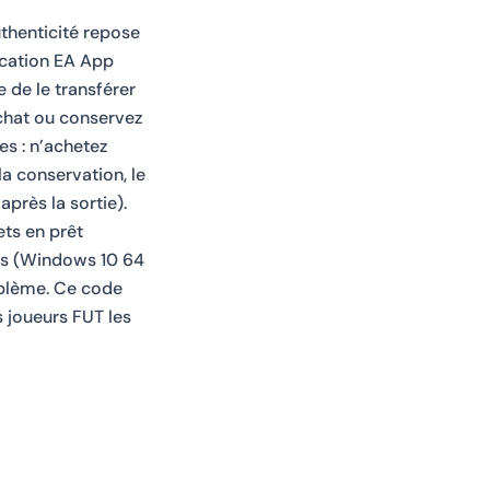
thenticité repose
lication EA App
e de le transférer
achat ou conservez
es : n’achetez
la conservation, le
près la sortie).
ets en prêt
les (Windows 10 64
oblème. Ce code
s joueurs FUT les