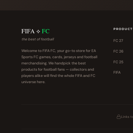
FIFA ⟡
FC
PRODUCT
the best of football
FC 27
Welcome to FIFA FC, your go-to store for EA
FC 26
Sports FC games, cards, jerseys and football
FC 25
merchandising. We handpick the best
products for football fans — collectors and
FIFA
players alike will find the whole FIFA and FC
universe here.
Links 