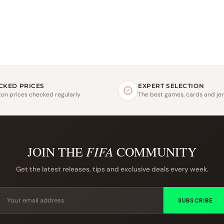
CKED PRICES
EXPERT SELECTION
on prices checked regularly
The best games, cards and je
JOIN THE
FIFA
COMMUNITY
Get the latest releases, tips and exclusive deals every week.
SUBSCRIBE