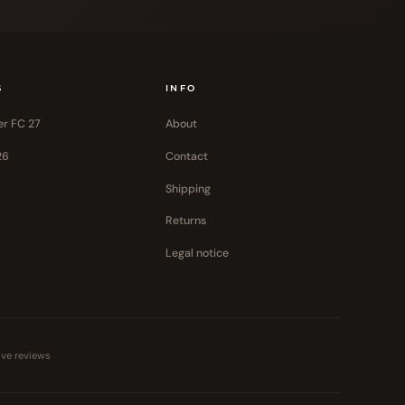
S
INFO
er FC 27
About
26
Contact
Shipping
Returns
Legal notice
ive reviews