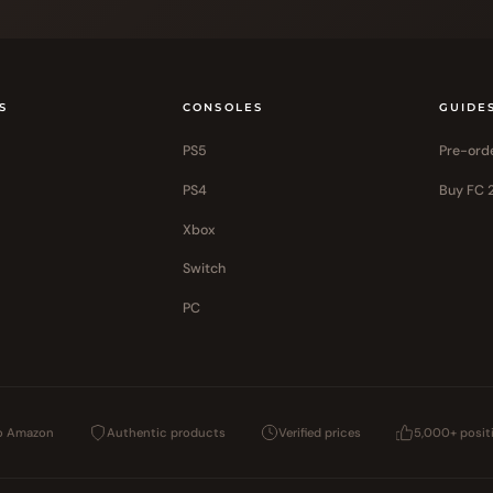
S
CONSOLES
GUIDE
PS5
Pre-ord
PS4
Buy FC 
Xbox
Switch
PC
to Amazon
Authentic products
Verified prices
5,000+ posit