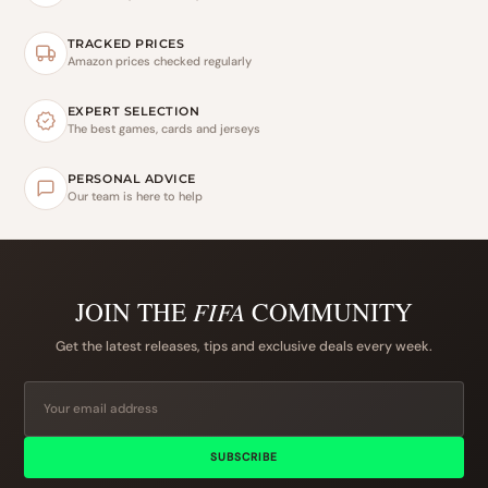
TRACKED PRICES
Amazon prices checked regularly
EXPERT SELECTION
The best games, cards and jerseys
PERSONAL ADVICE
Our team is here to help
JOIN THE
FIFA
COMMUNITY
Get the latest releases, tips and exclusive deals every week.
SUBSCRIBE