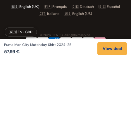
🇬🇧
English (UK)
🇫🇷
Français
🇩🇪
Deutsch
🇪🇸
Español
🇮🇹
Italiano
🇺🇸
English (US)
🇬🇧 EN · GBP
© 2026 FIFA FC. All rights reserved.
Puma Man City Matchday Shirt 2024-25
Privacy
Terms
Cookies
Legal notice
View deal
57,99
€
NOS UNIVERS PARTENAIRES
Pat' Patrouille
PAW Patrol Shop
Lilo & Stitch
Zootopie
Playmobil Novelmore
Figurine One Piece
Voitures Hot Wheels
Lego
K-Pop Demon Hunters
Idees cadeaux enfants
Auto Cadeau
Autocadeau.fr
Stylos personnalises
Acheter Chaussons
Slippers
Valise
Montres
Achats en France
ShoppingNet
AirTag
Cartouches Imprimante
Piles et batteries
Finance Auto Maison
IndexAI
SEO Hotline
Brainstorm Books
Faits divers
Up Life
100g
Tout sur Dieu
Sacha Ramsey
Century Old Cards
Skincare & Makeup
Outils IA
Citations inspirantes
Coupe du Monde 2026
Louis-Ferdinand Céline