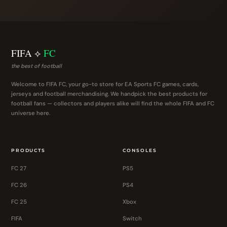
FIFA ⟡
FC
the best of football
Welcome to FIFA FC, your go-to store for EA Sports FC games, cards,
jerseys and football merchandising. We handpick the best products for
football fans — collectors and players alike will find the whole FIFA and FC
universe here.
PRODUCTS
CONSOLES
FC 27
PS5
FC 26
PS4
FC 25
Xbox
FIFA
Switch