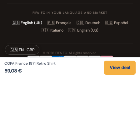
FIFA FC IN YOUR LANGUAGE AND MARKET
🇬🇧
English (UK)
🇫🇷
Français
🇩🇪
Deutsch
🇪🇸
Español
🇮🇹
Italiano
🇺🇸
English (US)
🇬🇧 EN · GBP
© 2026 FIFA FC. All rights reserved.
COPA France 1971 Retro Shirt
Privacy
Terms
Cookies
Legal notice
View deal
59,08
€
NOS UNIVERS PARTENAIRES
Pat' Patrouille
PAW Patrol Shop
Lilo & Stitch
Zootopie
Playmobil Novelmore
Figurine One Piece
Voitures Hot Wheels
Lego
K-Pop Demon Hunters
Idees cadeaux enfants
Auto Cadeau
Autocadeau.fr
Stylos personnalises
Acheter Chaussons
Slippers
Valise
Montres
Achats en France
ShoppingNet
AirTag
Cartouches Imprimante
Piles et batteries
Finance Auto Maison
IndexAI
SEO Hotline
Brainstorm Books
Faits divers
Up Life
100g
Tout sur Dieu
Sacha Ramsey
Century Old Cards