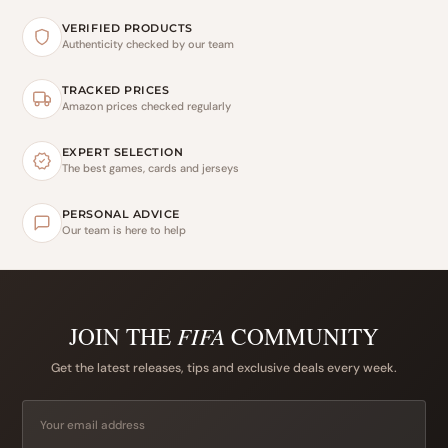
VERIFIED PRODUCTS
Authenticity checked by our team
TRACKED PRICES
Amazon prices checked regularly
EXPERT SELECTION
The best games, cards and jerseys
PERSONAL ADVICE
Our team is here to help
JOIN THE
FIFA
COMMUNITY
Get the latest releases, tips and exclusive deals every week.