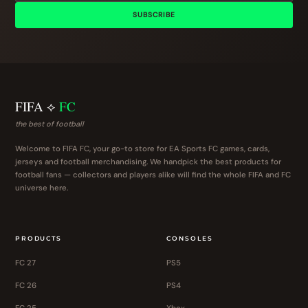
SUBSCRIBE
FIFA ⟡
FC
the best of football
Welcome to FIFA FC, your go-to store for EA Sports FC games, cards,
jerseys and football merchandising. We handpick the best products for
football fans — collectors and players alike will find the whole FIFA and FC
universe here.
PRODUCTS
CONSOLES
FC 27
PS5
FC 26
PS4