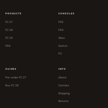
PRODUCTS
CONSOLES
FC 27
PS5
FC 26
PS4
FC 25
Xbox
FIFA
Switch
PC
GUIDES
INFO
Pre-order FC 27
About
Buy FC 26
Contact
Shipping
Returns