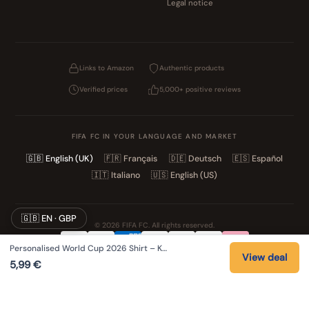
Legal notice
Links to Amazon
Authentic products
Verified prices
5,000+ positive reviews
FIFA FC IN YOUR LANGUAGE AND MARKET
🇬🇧
English (UK)
🇫🇷
Français
🇩🇪
Deutsch
🇪🇸
Español
🇮🇹
Italiano
🇺🇸
English (US)
🇬🇧 EN · GBP
© 2026 FIFA FC. All rights reserved.
Personalised World Cup 2026 Shirt – K…
Privacy
Terms
Cookies
Legal notice
View deal
5,99
€
NOS UNIVERS PARTENAIRES