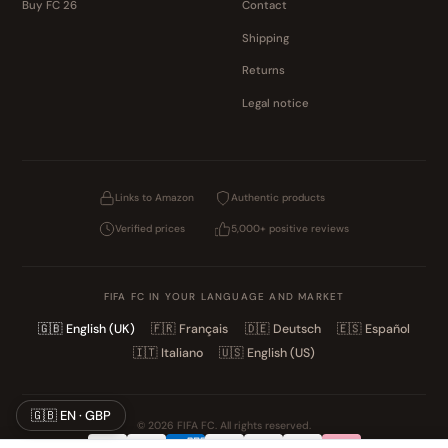
Buy FC 26
Contact
Shipping
Returns
Legal notice
Links to Amazon
Authentic products
Verified prices
5,000+ positive reviews
FIFA FC IN YOUR LANGUAGE AND MARKET
🇬🇧
English (UK)
🇫🇷
Français
🇩🇪
Deutsch
🇪🇸
Español
🇮🇹
Italiano
🇺🇸
English (US)
🇬🇧 EN · GBP
© 2026 FIFA FC. All rights reserved.