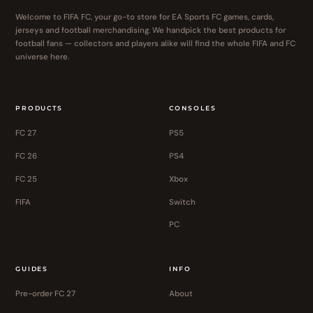
Welcome to FIFA FC, your go-to store for EA Sports FC games, cards,
jerseys and football merchandising. We handpick the best products for
football fans — collectors and players alike will find the whole FIFA and FC
universe here.
PRODUCTS
CONSOLES
FC 27
PS5
FC 26
PS4
FC 25
Xbox
FIFA
Switch
PC
GUIDES
INFO
Pre-order FC 27
About