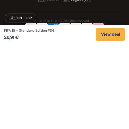
🇬🇧 EN · GBP
© 2026 FIFA FC. All rights reserved.
FIFA 15 – Standard Edition PS4
Privacy
Terms
Cookies
Legal notice
View deal
26,91
€
NOS UNIVERS PARTENAIRES
Pat' Patrouille
PAW Patrol Shop
Lilo & Stitch
Zootopie
Playmobil Novelmore
Figurine One Piece
Voitures Hot Wheels
Lego
K-Pop Demon Hunters
Idees cadeaux enfants
Auto Cadeau
Autocadeau.fr
Stylos personnalises
Acheter Chaussons
Slippers
Valise
Montres
Achats en France
ShoppingNet
AirTag
Cartouches Imprimante
Piles et batteries
Finance Auto Maison
IndexAI
SEO Hotline
Brainstorm Books
Faits divers
Up Life
100g
Tout sur Dieu
Sacha Ramsey
Century Old Cards
Skincare & Makeup
Outils IA
Citations inspirantes
Coupe du Monde 2026
Louis-Ferdinand Céline
As an Amazon Associate I earn from qualifying purchases.