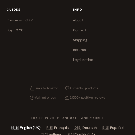
GUIDES
INFO
Pre-order FC 27
About
Buy FC 26
Contact
Shipping
Returns
Legal notice
Links to Amazon
Authentic products
Verified prices
5,000+ positive reviews
FIFA FC IN YOUR LANGUAGE AND MARKET
🇬🇧
English (UK)
🇫🇷
Français
🇩🇪
Deutsch
🇪🇸
Español
🇮🇹
Italiano
🇺🇸
English (US)