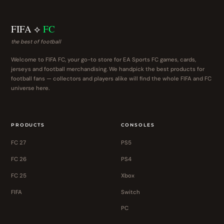
FIFA ⟡
FC
the best of football
Welcome to FIFA FC, your go-to store for EA Sports FC games, cards,
jerseys and football merchandising. We handpick the best products for
football fans — collectors and players alike will find the whole FIFA and FC
universe here.
PRODUCTS
CONSOLES
FC 27
PS5
FC 26
PS4
FC 25
Xbox
FIFA
Switch
PC