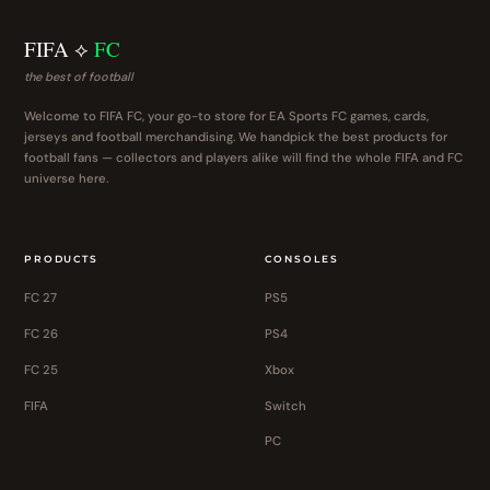
FIFA ⟡
FC
the best of football
Welcome to FIFA FC, your go-to store for EA Sports FC games, cards,
jerseys and football merchandising. We handpick the best products for
football fans — collectors and players alike will find the whole FIFA and FC
universe here.
PRODUCTS
CONSOLES
FC 27
PS5
FC 26
PS4
FC 25
Xbox
FIFA
Switch
PC