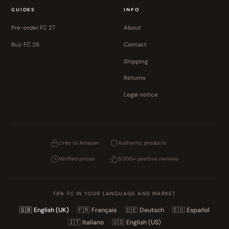
GUIDES
INFO
Pre-order FC 27
About
Buy FC 26
Contact
Shipping
Returns
Legal notice
Links to Amazon
Authentic products
Verified prices
5,000+ positive reviews
FIFA FC IN YOUR LANGUAGE AND MARKET
🇬🇧
English (UK)
🇫🇷
Français
🇩🇪
Deutsch
🇪🇸
Español
🇮🇹
Italiano
🇺🇸
English (US)