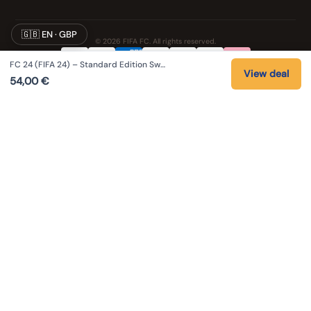
🇬🇧 EN · GBP
© 2026 FIFA FC. All rights reserved.
FC 24 (FIFA 24) – Standard Edition Sw…
Privacy
Terms
Cookies
Legal notice
View deal
54,00
€
NOS UNIVERS PARTENAIRES
Pat' Patrouille
PAW Patrol Shop
Lilo & Stitch
Zootopie
Playmobil Novelmore
Figurine One Piece
Voitures Hot Wheels
Lego
K-Pop Demon Hunters
Idees cadeaux enfants
Auto Cadeau
Autocadeau.fr
Stylos personnalises
Acheter Chaussons
Slippers
Valise
Montres
Achats en France
ShoppingNet
AirTag
Cartouches Imprimante
Piles et batteries
Finance Auto Maison
IndexAI
SEO Hotline
Brainstorm Books
Faits divers
Up Life
100g
Tout sur Dieu
Sacha Ramsey
Century Old Cards
Skincare & Makeup
Outils IA
Citations inspirantes
Coupe du Monde 2026
Louis-Ferdinand Céline
As an Amazon Associate I earn from qualifying purchases.