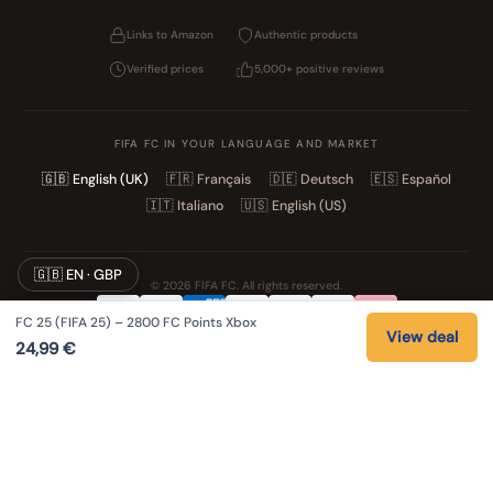
Links to Amazon
Authentic products
Verified prices
5,000+ positive reviews
FIFA FC IN YOUR LANGUAGE AND MARKET
🇬🇧
English (UK)
🇫🇷
Français
🇩🇪
Deutsch
🇪🇸
Español
🇮🇹
Italiano
🇺🇸
English (US)
🇬🇧 EN · GBP
© 2026 FIFA FC. All rights reserved.
FC 25 (FIFA 25) – 2800 FC Points Xbox
Privacy
Terms
Cookies
Legal notice
View deal
24,99
€
NOS UNIVERS PARTENAIRES
Pat' Patrouille
PAW Patrol Shop
Lilo & Stitch
Zootopie
Playmobil Novelmore
Figurine One Piece
Voitures Hot Wheels
Lego
K-Pop Demon Hunters
Idees cadeaux enfants
Auto Cadeau
Autocadeau.fr
Stylos personnalises