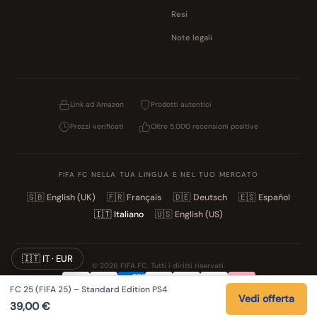
Resi
Note legali
Link ad Amazon
Prodotti autentici
Prezzi verificati
Oltre 5.000 recensioni positive
FIFA FC NELLA TUA LINGUA E NEL TUO MERCATO
🇬🇧
English (UK)
🇫🇷
Français
🇩🇪
Deutsch
🇪🇸
Español
🇮🇹
Italiano
🇺🇸
English (US)
🇮🇹 IT · EUR
© 2026 FIFA FC. Tutti i diritti riservati.
FC 25 (FIFA 25) – Standard Edition PS4
Privacy
Termini
Cookie
Note legali
Vedi offerta
39,00
€