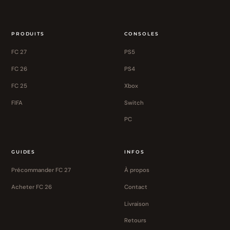
PRODUITS
CONSOLES
FC 27
PS5
FC 26
PS4
FC 25
Xbox
FIFA
Switch
PC
GUIDES
INFOS
Précommander FC 27
À propos
Acheter FC 26
Contact
Livraison
Retours