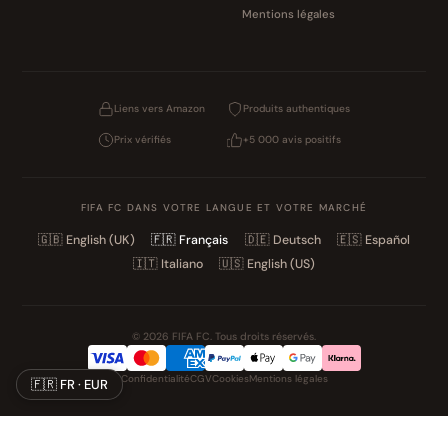
Mentions légales
Liens vers Amazon
Produits authentiques
Prix vérifiés
+5 000 avis positifs
FIFA FC DANS VOTRE LANGUE ET VOTRE MARCHÉ
🇬🇧
English (UK)
🇫🇷
Français
🇩🇪
Deutsch
🇪🇸
Español
🇮🇹
Italiano
🇺🇸
English (US)
© 2026 FIFA FC. Tous droits réservés.
Confidentialité
CGV
Cookies
Mentions légales
🇫🇷 FR · EUR
NOS UNIVERS PARTENAIRES