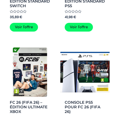
ÉDITION STANDARD
ÉDITION STANDARD
SWITCH
PS5
Note
Note
35,89
€
41,98
€
0
0
sur
sur
5
5
Voir l'offre
Voir l'offre
FC 26 (FIFA 26) –
CONSOLE PS5
ÉDITION ULTIMATE
POUR FC 26 (FIFA
XBOX
26)