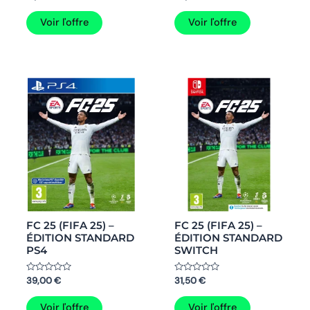
0
0
sur
sur
5
5
Voir l'offre
Voir l'offre
FC 25 (FIFA 25) –
FC 25 (FIFA 25) –
ÉDITION STANDARD
ÉDITION STANDARD
PS4
SWITCH
Note
Note
39,00
€
31,50
€
0
0
sur
sur
5
5
Voir l'offre
Voir l'offre