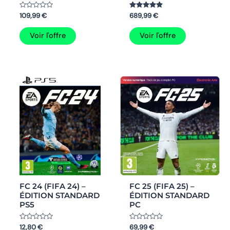
Note
Note
109,99
€
689,99
€
0
4.8
sur
sur 5
5
Voir l'offre
Voir l'offre
FC 24 (FIFA 24) –
FC 25 (FIFA 25) –
ÉDITION STANDARD
ÉDITION STANDARD
PS5
PC
Note
Note
12,80
€
69,99
€