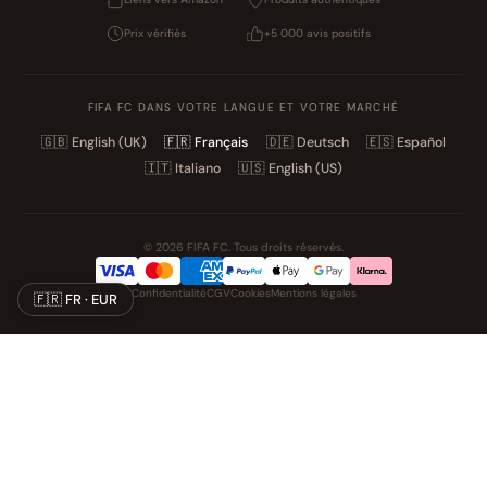
Prix vérifiés
+5 000 avis positifs
FIFA FC DANS VOTRE LANGUE ET VOTRE MARCHÉ
🇬🇧
English (UK)
🇫🇷
Français
🇩🇪
Deutsch
🇪🇸
Español
🇮🇹
Italiano
🇺🇸
English (US)
© 2026 FIFA FC. Tous droits réservés.
Confidentialité
CGV
Cookies
Mentions légales
🇫🇷 FR · EUR
NOS UNIVERS PARTENAIRES
Pat' Patrouille
PAW Patrol Shop
Lilo & Stitch
Zootopie
Playmobil Novelmore
Figurine One Piece
Voitures Hot Wheels
Lego
K-Pop Demon Hunters
Idees cadeaux enfants
Auto Cadeau
Autocadeau.fr
Stylos personnalises
Acheter Chaussons
Slippers
Valise
Montres
Achats en France