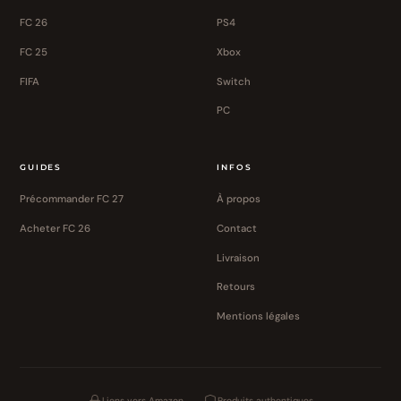
FC 26
PS4
FC 25
Xbox
FIFA
Switch
PC
GUIDES
INFOS
Précommander FC 27
À propos
Acheter FC 26
Contact
Livraison
Retours
Mentions légales
Liens vers Amazon
Produits authentiques